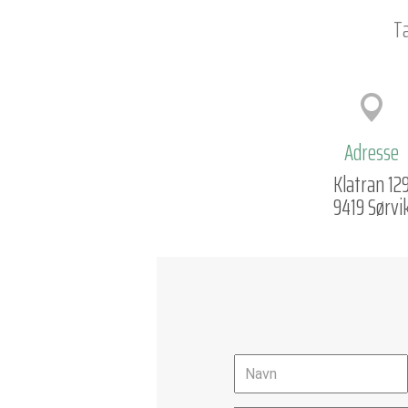
Ta
Adresse
Klatran 12
9419 Sørvi